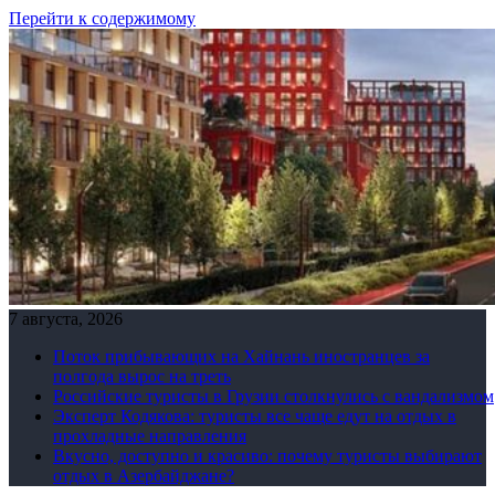
Перейти к содержимому
7 августа, 2026
Поток прибывающих на Хайнань иностранцев за
полгода вырос на треть
Российские туристы в Грузии столкнулись с вандализмом
Эксперт Кодякова: туристы все чаще едут на отдых в
прохладные направления
Вкусно, доступно и красиво: почему туристы выбирают
отдых в Азербайджане?