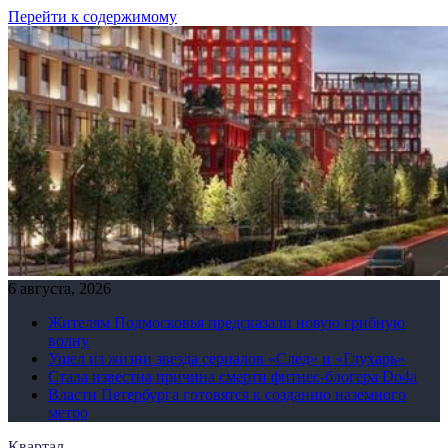
Перейти к содержимому
6 августа, 2026
Жителям Подмосковья предсказали новую грибную
волну
Ушел из жизни звезда сериалов «След» и «Глухарь»
Стала известна причина смерти фитнес-блогера Do4а
Власти Петербурга готовятся к созданию наземного
метро
Квартал