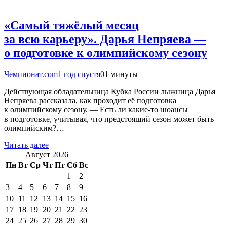
«Самый тяжёлый месяц
за всю карьеру». Дарья Непряева —
о подготовке к олимпийскому сезону
Чемпионат.com
1 год спустя
0
1 минуты
Действующая обладательница Кубка России лыжница Дарья
Непряева рассказала, как проходит её подготовка
к олимпийскому сезону. — Есть ли какие-то нюансы
в подготовке, учитывая, что предстоящий сезон может быть
олимпийским?…
Читать далее
Август 2026
Пн
Вт
Ср
Чт
Пт
Сб
Вс
1
2
3
4
5
6
7
8
9
10
11
12
13
14
15
16
17
18
19
20
21
22
23
24
25
26
27
28
29
30