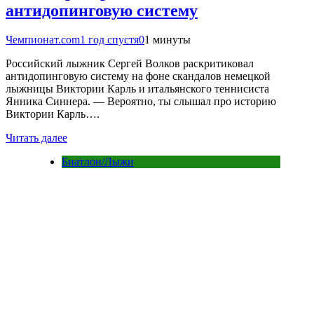
антидопинговую систему
Чемпионат.com
1 год спустя
0
1 минуты
Российский лыжник Сергей Волков раскритиковал
антидопинговую систему на фоне скандалов немецкой
лыжницы Виктории Карль и итальянского теннисиста
Янника Синнера. — Вероятно, ты слышал про историю
Виктории Карль….
Читать далее
Биатлон/Лыжи