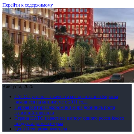
Перейти к содержимому
9 августа, 2026
ТАСС: суточная закачка газа в хранилища Европы
находится на минимуме с 2011 года
Первая и вторая экономики мира добились роста
взаимной торговли
Страна НАТО нарастила импорт одного российского
продукта до максимума
Цена Brent резко взлетела