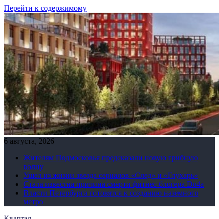
Перейти к содержимому
6 августа, 2026
Жителям Подмосковья предсказали новую грибную
волну
Ушел из жизни звезда сериалов «След» и «Глухарь»
Стала известна причина смерти фитнес-блогера Do4а
Власти Петербурга готовятся к созданию наземного
метро
Квартал