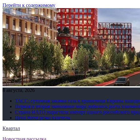
Перейти к содержимому
8 августа, 2026
ТАСС: суточная закачка газа в хранилища Европы находи
Первая и вторая экономики мира добились роста взаимно
Страна НАТО нарастила импорт одного российского про
Цена Brent резко взлетела
Квартал
Новостная рассылка