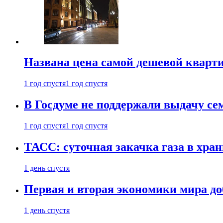
Названа цена самой дешевой кварт
1 год спустя
1 год спустя
В Госдуме не поддержали выдачу се
1 год спустя
1 год спустя
ТАСС: суточная закачка газа в хра
1 день спустя
Первая и вторая экономики мира до
1 день спустя