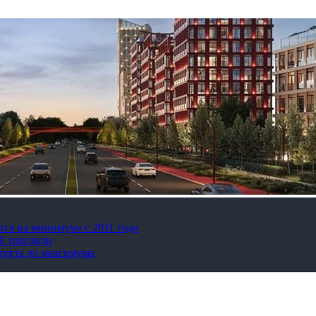
тся на минимуме с 2011 года
й торговли
дукта до максимума