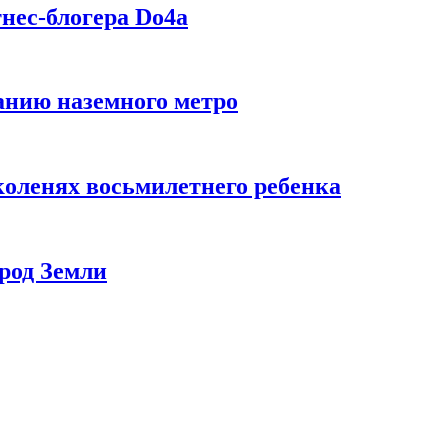
нес-блогера Do4а
данию наземного метро
коленях восьмилетнего ребенка
род Земли