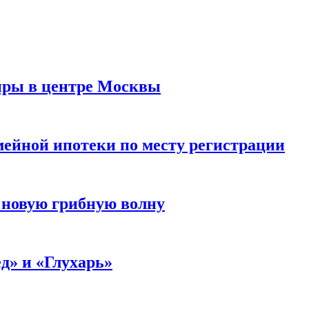
иры в центре Москвы
мейной ипотеки по месту регистрации
 новую грибную волну
д» и «Глухарь»