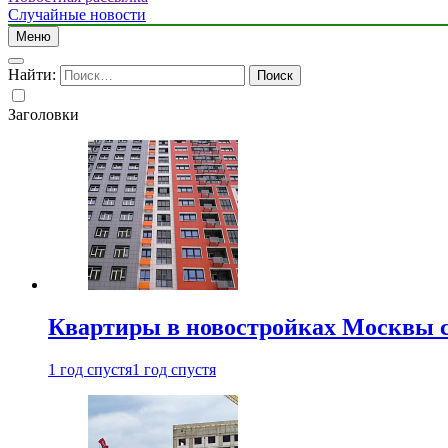
Случайные новости
Меню
Найти:
Заголовки
Квартиры в новостройках Москвы с
1 год спустя
1 год спустя