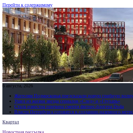
Перейти к содержимому
6 августа, 2026
Жителям Подмосковья предсказали новую грибную волн
Ушел из жизни звезда сериалов «След» и «Глухарь»
Стала известна причина смерти фитнес-блогера Do4а
Власти Петербурга готовятся к созданию наземного метр
Квартал
Новостная рассылка