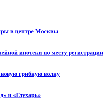
иры в центре Москвы
мейной ипотеки по месту регистрации
 новую грибную волну
д» и «Глухарь»