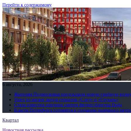
Перейти к содержимому
6 августа, 2026
Жителям Подмосковья предсказали новую грибную волн
Ушел из жизни звезда сериалов «След» и «Глухарь»
Стала известна причина смерти фитнес-блогера Do4а
Власти Петербурга готовятся к созданию наземного метр
Квартал
Новостная рассылка