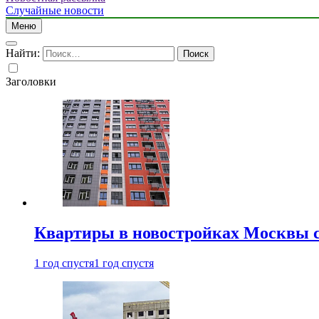
Случайные новости
Меню
Найти:
Заголовки
Квартиры в новостройках Москвы с
1 год спустя
1 год спустя