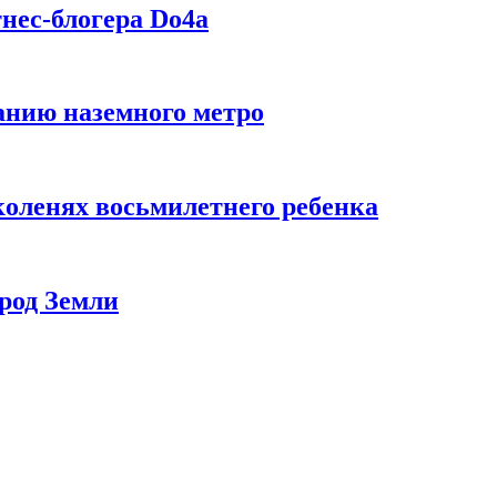
нес-блогера Do4а
данию наземного метро
коленях восьмилетнего ребенка
род Земли