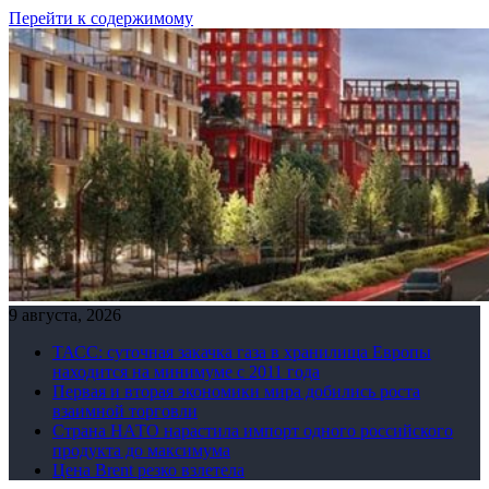
Перейти к содержимому
9 августа, 2026
ТАСС: суточная закачка газа в хранилища Европы
находится на минимуме с 2011 года
Первая и вторая экономики мира добились роста
взаимной торговли
Страна НАТО нарастила импорт одного российского
продукта до максимума
Цена Brent резко взлетела