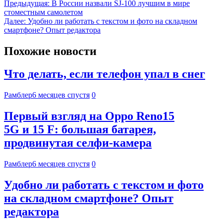
Предыдущая:
В России назвали SJ-100 лучшим в мире
стоместным самолетом
Далее:
Удобно ли работать с текстом и фото на складном
смартфоне? Опыт редактора
Похожие новости
Что делать, если телефон упал в снег
Рамблер
6 месяцев спустя
0
Первый взгляд на Oppo Reno15
5G и 15 F: большая батарея,
продвинутая селфи-камера
Рамблер
6 месяцев спустя
0
Удобно ли работать с текстом и фото
на складном смартфоне? Опыт
редактора