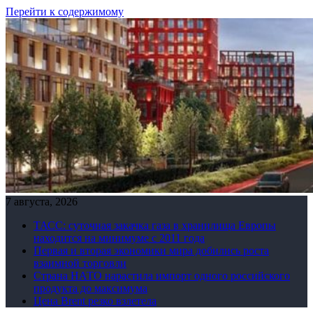
Перейти к содержимому
7 августа, 2026
ТАСС: суточная закачка газа в хранилища Европы
находится на минимуме с 2011 года
Первая и вторая экономики мира добились роста
взаимной торговли
Страна НАТО нарастила импорт одного российского
продукта до максимума
Цена Brent резко взлетела