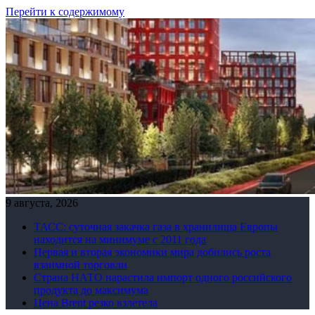
Перейти к содержимому
9 августа, 2026
ТАСС: суточная закачка газа в хранилища Европы
находится на минимуме с 2011 года
Первая и вторая экономики мира добились роста
взаимной торговли
Страна НАТО нарастила импорт одного российского
продукта до максимума
Цена Brent резко взлетела