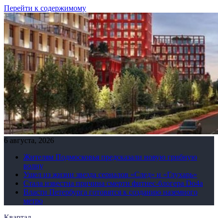
Перейти к содержимому
6 августа, 2026
Жителям Подмосковья предсказали новую грибную
волну
Ушел из жизни звезда сериалов «След» и «Глухарь»
Стала известна причина смерти фитнес-блогера Do4а
Власти Петербурга готовятся к созданию наземного
метро
Квартал