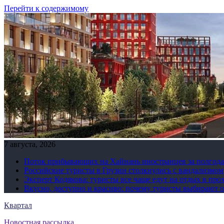
Перейти к содержимому
7 августа, 2026
Поток прибывающих на Хайнань иностранцев за полгода 
Российские туристы в Грузии столкнулись с вандализмом
Эксперт Кодякова: туристы все чаще едут на отдых в пр
Вкусно, доступно и красиво: почему туристы выбирают 
Квартал
Новостная рассылка