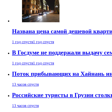
Названа цена самой дешевой кварт
1 год спустя
1 год спустя
В Госдуме не поддержали выдачу се
1 год спустя
1 год спустя
Поток прибывающих на Хайнань ино
13 часов спустя
Российские туристы в Грузии столк
13 часов спустя