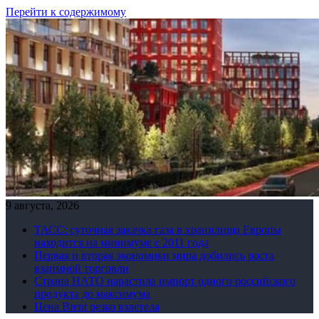
Перейти к содержимому
9 августа, 2026
ТАСС: суточная закачка газа в хранилища Европы
находится на минимуме с 2011 года
Первая и вторая экономики мира добились роста
взаимной торговли
Страна НАТО нарастила импорт одного российского
продукта до максимума
Цена Brent резко взлетела