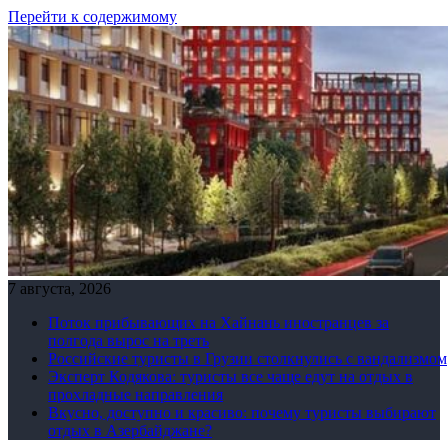
Перейти к содержимому
7 августа, 2026
Поток прибывающих на Хайнань иностранцев за
полгода вырос на треть
Российские туристы в Грузии столкнулись с вандализмом
Эксперт Кодякова: туристы все чаще едут на отдых в
прохладные направления
Вкусно, доступно и красиво: почему туристы выбирают
отдых в Азербайджане?