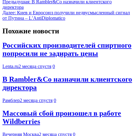
Предыдущая:
В Rambler&Co назначили клиентского
директора
Далее:
Киев и Евросоюз получили недвусмысленный сигнал
от Путина – L’AntiDiplomatico
Похожие новости
Российских производителей спиртного
попросили не задирать цены
Lenta.ru
2 месяца спустя
0
В Rambler&Co назначили клиентского
директора
Рамблер
2 месяца спустя
0
Массовый сбой произошел в работе
Wildberries
Вечерняя Москва
2 месяца спустя
0