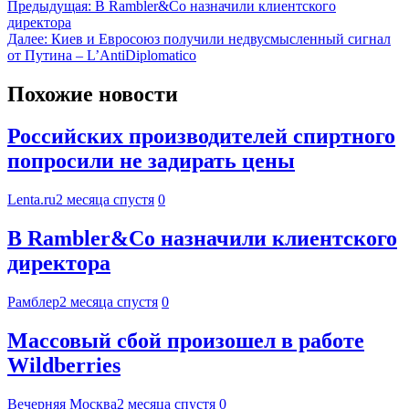
Предыдущая:
В Rambler&Co назначили клиентского
директора
Далее:
Киев и Евросоюз получили недвусмысленный сигнал
от Путина – L’AntiDiplomatico
Похожие новости
Российских производителей спиртного
попросили не задирать цены
Lenta.ru
2 месяца спустя
0
В Rambler&Co назначили клиентского
директора
Рамблер
2 месяца спустя
0
Массовый сбой произошел в работе
Wildberries
Вечерняя Москва
2 месяца спустя
0