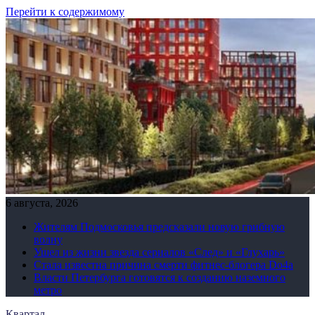
Перейти к содержимому
6 августа, 2026
Жителям Подмосковья предсказали новую грибную
волну
Ушел из жизни звезда сериалов «След» и «Глухарь»
Стала известна причина смерти фитнес-блогера Do4а
Власти Петербурга готовятся к созданию наземного
метро
Квартал