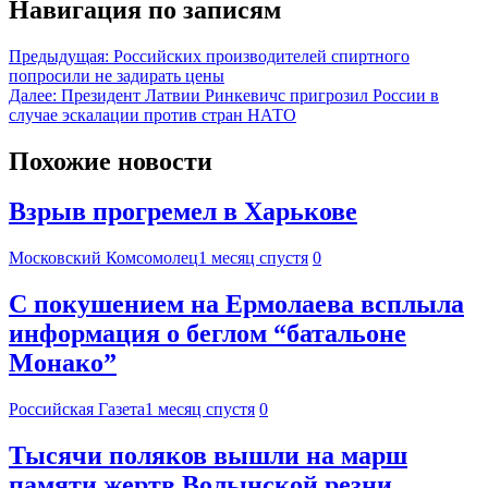
Навигация по записям
Предыдущая:
Российских производителей спиртного
попросили не задирать цены
Далее:
Президент Латвии Ринкевичс пригрозил России в
случае эскалации против стран НАТО
Похожие новости
Взрыв прогремел в Харькове
Московский Комсомолец
1 месяц спустя
0
С покушением на Ермолаева всплыла
информация о беглом “батальоне
Монако”
Российская Газета
1 месяц спустя
0
Тысячи поляков вышли на марш
памяти жертв Волынской резни