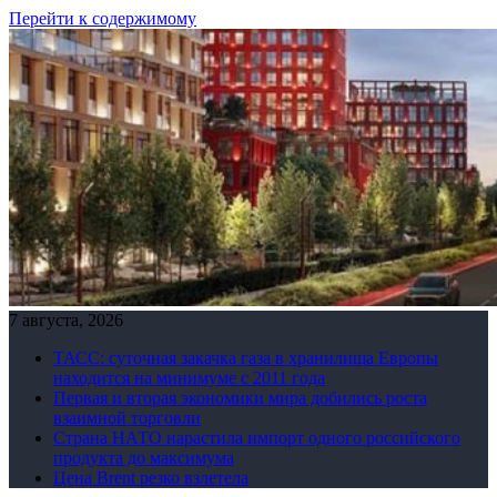
Перейти к содержимому
7 августа, 2026
ТАСС: суточная закачка газа в хранилища Европы
находится на минимуме с 2011 года
Первая и вторая экономики мира добились роста
взаимной торговли
Страна НАТО нарастила импорт одного российского
продукта до максимума
Цена Brent резко взлетела