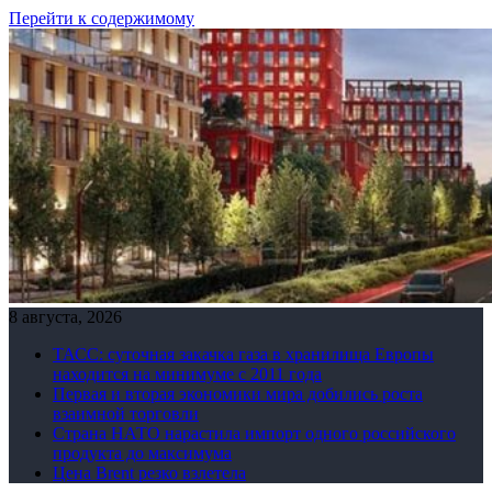
Перейти к содержимому
8 августа, 2026
ТАСС: суточная закачка газа в хранилища Европы
находится на минимуме с 2011 года
Первая и вторая экономики мира добились роста
взаимной торговли
Страна НАТО нарастила импорт одного российского
продукта до максимума
Цена Brent резко взлетела