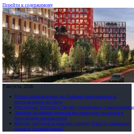
Перейти к содержимому
7 августа, 2026
Поток прибывающих на Хайнань иностранцев за
полгода вырос на треть
Российские туристы в Грузии столкнулись с вандализмом
Эксперт Кодякова: туристы все чаще едут на отдых в
прохладные направления
Вкусно, доступно и красиво: почему туристы выбирают
отдых в Азербайджане?