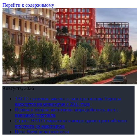
Перейти к содержимому
9 августа, 2026
ТАСС: суточная закачка газа в хранилища Европы
находится на минимуме с 2011 года
Первая и вторая экономики мира добились роста
взаимной торговли
Страна НАТО нарастила импорт одного российского
продукта до максимума
Цена Brent резко взлетела