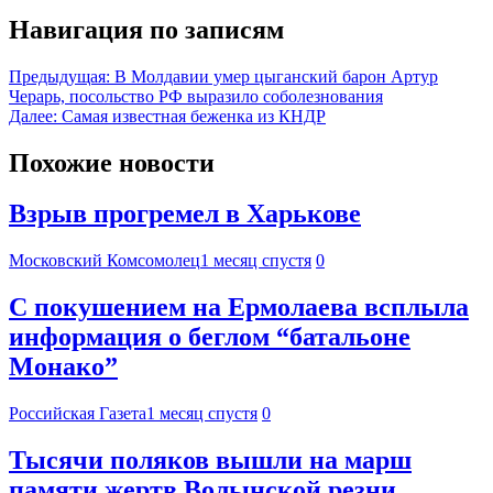
Навигация по записям
Предыдущая:
В Молдавии умер цыганский барон Артур
Черарь, посольство РФ выразило соболезнования
Далее:
Самая известная беженка из КНДР
Похожие новости
Взрыв прогремел в Харькове
Московский Комсомолец
1 месяц спустя
0
С покушением на Ермолаева всплыла
информация о беглом “батальоне
Монако”
Российская Газета
1 месяц спустя
0
Тысячи поляков вышли на марш
памяти жертв Волынской резни