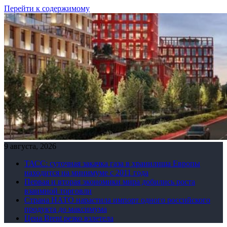
Перейти к содержимому
9 августа, 2026
ТАСС: суточная закачка газа в хранилища Европы
находится на минимуме с 2011 года
Первая и вторая экономики мира добились роста
взаимной торговли
Страна НАТО нарастила импорт одного российского
продукта до максимума
Цена Brent резко взлетела