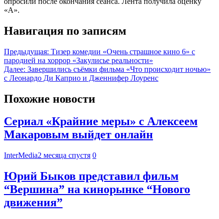
опросили после окончания сеанса. Лента получила оценку
«А».
Навигация по записям
Предыдущая:
Тизер комедии «Очень страшное кино 6» с
пародией на хоррор «Закулисье реальности»
Далее:
Завершились съёмки фильма «Что происходит ночью»
с Леонардо Ди Каприо и Дженнифер Лоуренс
Похожие новости
Сериал «Крайние меры» с Алексеем
Макаровым выйдет онлайн
InterMedia
2 месяца спустя
0
Юрий Быков представил фильм
“Вершина” на кинорынке “Нового
движения”