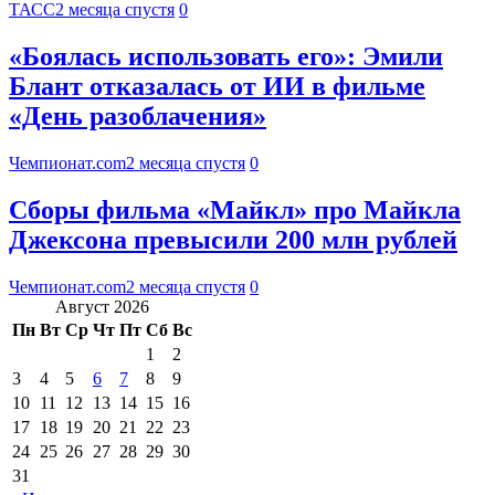
ТАСС
2 месяца спустя
0
«Боялась использовать его»: Эмили
Блант отказалась от ИИ в фильме
«День разоблачения»
Чемпионат.com
2 месяца спустя
0
Сборы фильма «Майкл» про Майкла
Джексона превысили 200 млн рублей
Чемпионат.com
2 месяца спустя
0
Август 2026
Пн
Вт
Ср
Чт
Пт
Сб
Вс
1
2
3
4
5
6
7
8
9
10
11
12
13
14
15
16
17
18
19
20
21
22
23
24
25
26
27
28
29
30
31