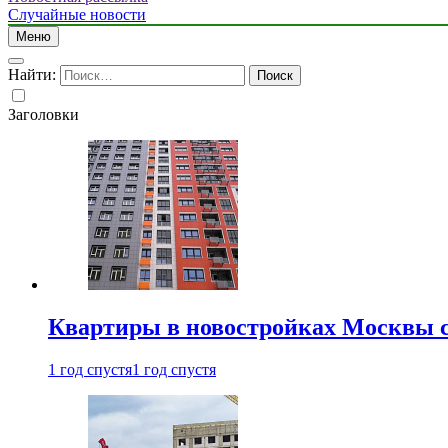
Случайные новости
Меню
Найти:
Заголовки
Квартиры в новостройках Москвы с
1 год спустя
1 год спустя