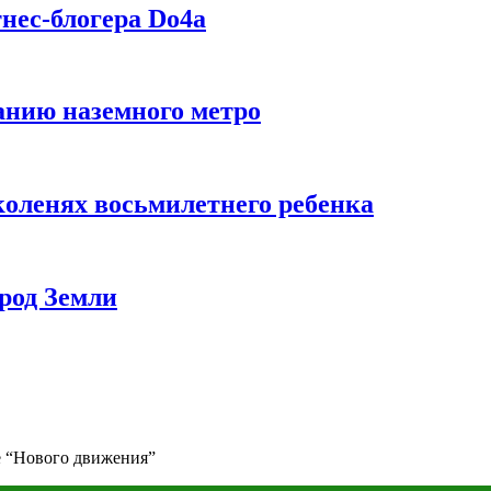
нес-блогера Do4а
данию наземного метро
коленях восьмилетнего ребенка
род Земли
 “Нового движения”