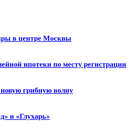
иры в центре Москвы
мейной ипотеки по месту регистрации
 новую грибную волну
д» и «Глухарь»