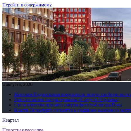
Перейти к содержимому
6 августа, 2026
Жителям Подмосковья предсказали новую грибную волн
Ушел из жизни звезда сериалов «След» и «Глухарь»
Стала известна причина смерти фитнес-блогера Do4а
Власти Петербурга готовятся к созданию наземного метр
Квартал
Новостная рассылка