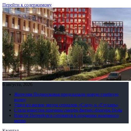
Перейти к содержимому
6 августа, 2026
Жителям Подмосковья предсказали новую грибную
волну
Ушел из жизни звезда сериалов «След» и «Глухарь»
Стала известна причина смерти фитнес-блогера Do4а
Власти Петербурга готовятся к созданию наземного
метро
Квартал