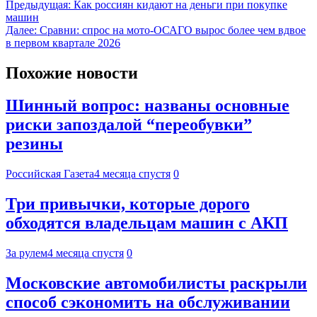
Предыдущая:
Как россиян кидают на деньги при покупке
машин
Далее:
Сравни: спрос на мото-ОСАГО вырос более чем вдвое
в первом квартале 2026
Похожие новости
Шинный вопрос: названы основные
риски запоздалой “переобувки”
резины
Российская Газета
4 месяца спустя
0
Три привычки, которые дорого
обходятся владельцам машин с АКП
За рулем
4 месяца спустя
0
Московские автомобилисты раскрыли
способ сэкономить на обслуживании