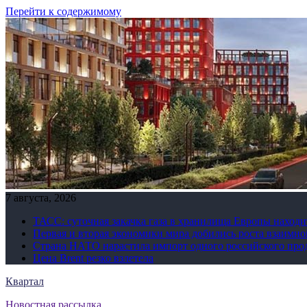
Перейти к содержимому
7 августа, 2026
ТАСС: суточная закачка газа в хранилища Европы находи
Первая и вторая экономики мира добились роста взаимно
Страна НАТО нарастила импорт одного российского про
Цена Brent резко взлетела
Квартал
Новостная рассылка