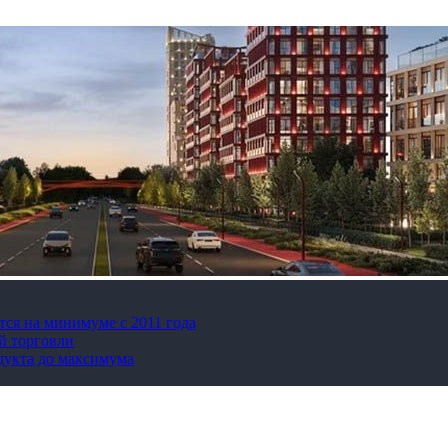
тся на минимуме с 2011 года
й торговли
дукта до максимума