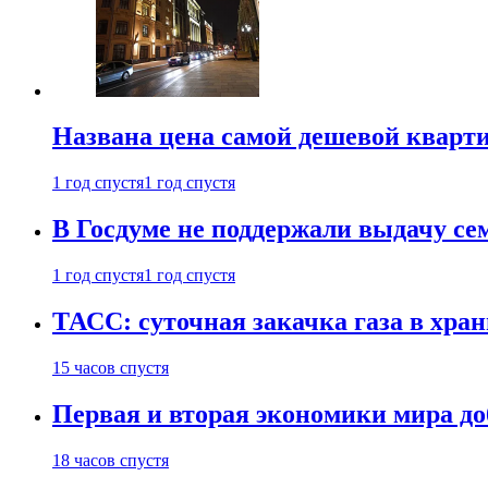
Названа цена самой дешевой кварт
1 год спустя
1 год спустя
В Госдуме не поддержали выдачу се
1 год спустя
1 год спустя
ТАСС: суточная закачка газа в хра
15 часов спустя
Первая и вторая экономики мира до
18 часов спустя