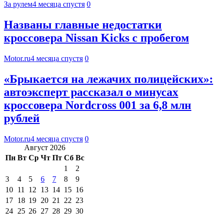
За рулем
4 месяца спустя
0
Названы главные недостатки
кроссовера Nissan Kicks с пробегом
Motor.ru
4 месяца спустя
0
«Брыкается на лежачих полицейских»:
автоэксперт рассказал о минусах
кроссовера Nordcross 001 за 6,8 млн
рублей
Motor.ru
4 месяца спустя
0
Август 2026
Пн
Вт
Ср
Чт
Пт
Сб
Вс
1
2
3
4
5
6
7
8
9
10
11
12
13
14
15
16
17
18
19
20
21
22
23
24
25
26
27
28
29
30