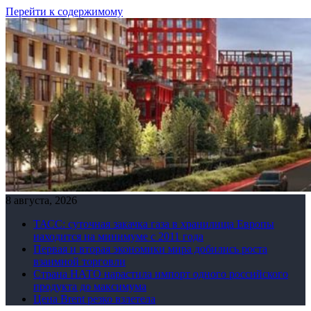
Перейти к содержимому
8 августа, 2026
ТАСС: суточная закачка газа в хранилища Европы
находится на минимуме с 2011 года
Первая и вторая экономики мира добились роста
взаимной торговли
Страна НАТО нарастила импорт одного российского
продукта до максимума
Цена Brent резко взлетела