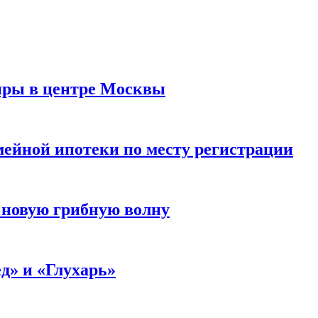
иры в центре Москвы
мейной ипотеки по месту регистрации
 новую грибную волну
д» и «Глухарь»