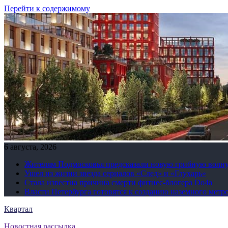
Перейти к содержимому
6 августа, 2026
Жителям Подмосковья предсказали новую грибную волн
Ушел из жизни звезда сериалов «След» и «Глухарь»
Стала известна причина смерти фитнес-блогера Do4а
Власти Петербурга готовятся к созданию наземного метр
Квартал
Новостная рассылка