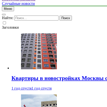
Случайные новости
Меню
Найти:
Заголовки
Квартиры в новостройках Москвы с
1 год спустя
1 год спустя