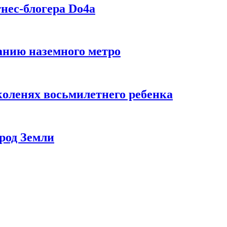
нес-блогера Do4а
данию наземного метро
коленях восьмилетнего ребенка
род Земли