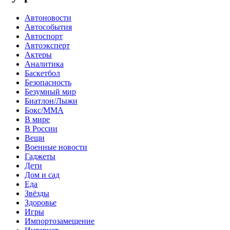
Автоновости
Автособытия
Автоспорт
Автоэксперт
Актеры
Аналитика
Баскетбол
Безопасность
Безумный мир
Биатлон/Лыжи
Бокс/MMA
В мире
В России
Вещи
Военные новости
Гаджеты
Дети
Дом и сад
Еда
Звёзды
Здоровье
Игры
Импортозамещение