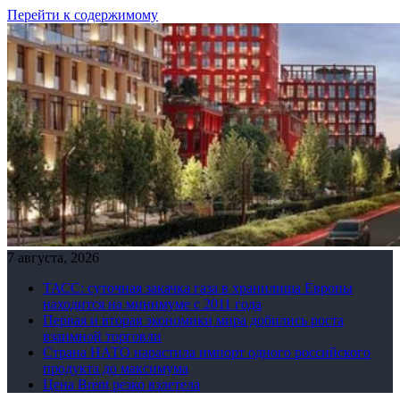
Перейти к содержимому
7 августа, 2026
ТАСС: суточная закачка газа в хранилища Европы
находится на минимуме с 2011 года
Первая и вторая экономики мира добились роста
взаимной торговли
Страна НАТО нарастила импорт одного российского
продукта до максимума
Цена Brent резко взлетела