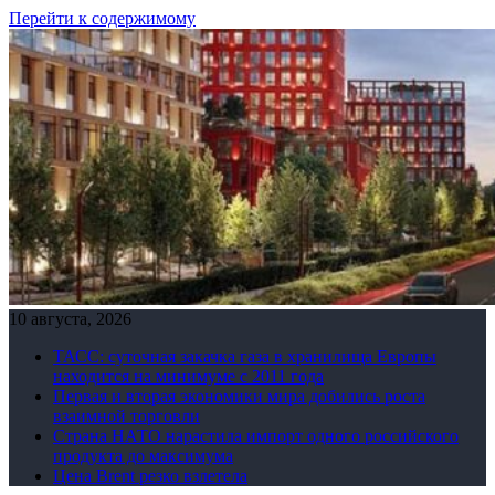
Перейти к содержимому
10 августа, 2026
ТАСС: суточная закачка газа в хранилища Европы
находится на минимуме с 2011 года
Первая и вторая экономики мира добились роста
взаимной торговли
Страна НАТО нарастила импорт одного российского
продукта до максимума
Цена Brent резко взлетела