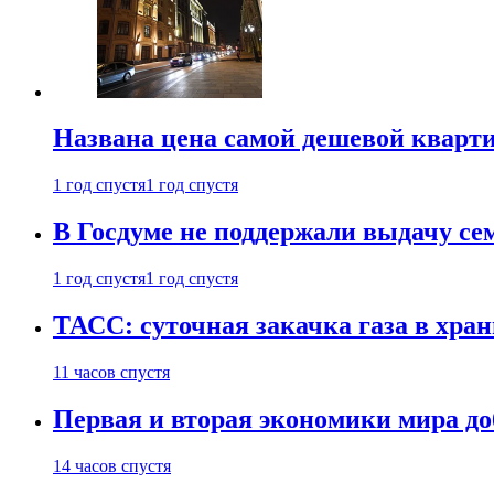
Названа цена самой дешевой кварт
1 год спустя
1 год спустя
В Госдуме не поддержали выдачу се
1 год спустя
1 год спустя
ТАСС: суточная закачка газа в хра
11 часов спустя
Первая и вторая экономики мира до
14 часов спустя