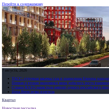
Перейти к содержимому
7 августа, 2026
ТАСС: суточная закачка газа в хранилища Европы находи
Первая и вторая экономики мира добились роста взаимно
Страна НАТО нарастила импорт одного российского про
Цена Brent резко взлетела
Квартал
Новостная рассылка