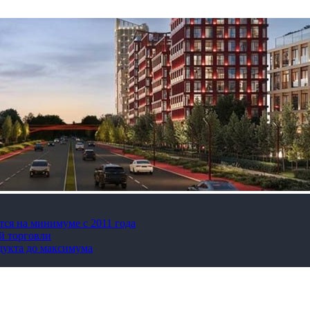
тся на минимуме с 2011 года
й торговли
дукта до максимума