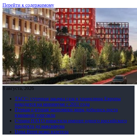
Перейти к содержимому
8 августа, 2026
ТАСС: суточная закачка газа в хранилища Европы
находится на минимуме с 2011 года
Первая и вторая экономики мира добились роста
взаимной торговли
Страна НАТО нарастила импорт одного российского
продукта до максимума
Цена Brent резко взлетела