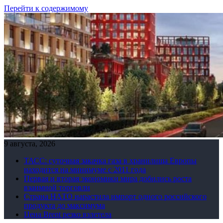
Перейти к содержимому
9 августа, 2026
ТАСС: суточная закачка газа в хранилища Европы
находится на минимуме с 2011 года
Первая и вторая экономики мира добились роста
взаимной торговли
Страна НАТО нарастила импорт одного российского
продукта до максимума
Цена Brent резко взлетела