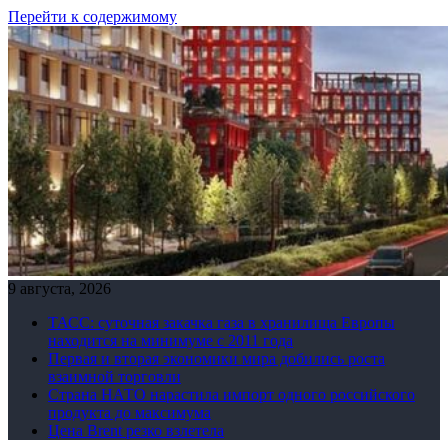
Перейти к содержимому
9 августа, 2026
ТАСС: суточная закачка газа в хранилища Европы
находится на минимуме с 2011 года
Первая и вторая экономики мира добились роста
взаимной торговли
Страна НАТО нарастила импорт одного российского
продукта до максимума
Цена Brent резко взлетела