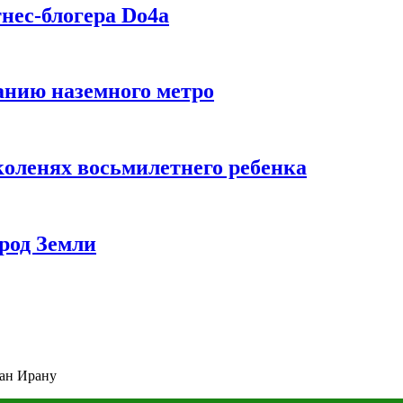
нес-блогера Do4а
данию наземного метро
коленях восьмилетнего ребенка
род Земли
ран Ирану