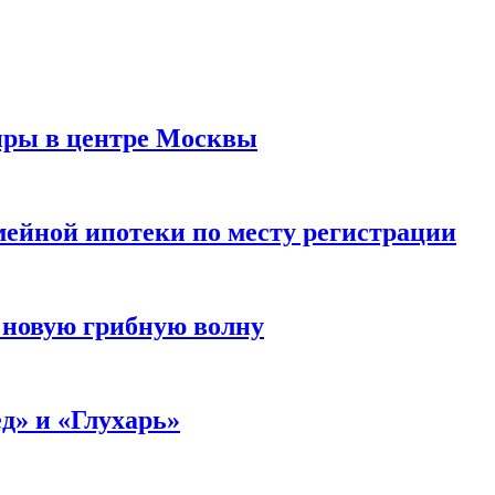
иры в центре Москвы
мейной ипотеки по месту регистрации
 новую грибную волну
д» и «Глухарь»