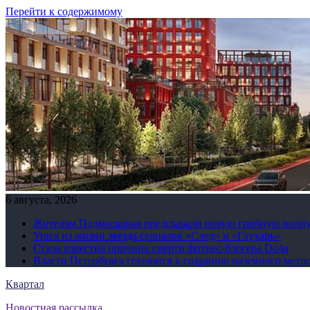
Перейти к содержимому
6 августа, 2026
Жителям Подмосковья предсказали новую грибную волн
Ушел из жизни звезда сериалов «След» и «Глухарь»
Стала известна причина смерти фитнес-блогера Do4а
Власти Петербурга готовятся к созданию наземного метр
Квартал
Новостная рассылка