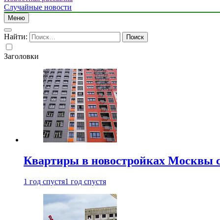
Случайные новости
Меню
Найти:
Заголовки
Квартиры в новостройках Москвы с
1 год спустя
1 год спустя