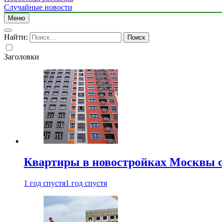
Случайные новости
Меню
Найти:
Заголовки
Квартиры в новостройках Москвы с
1 год спустя
1 год спустя