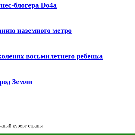
нес-блогера Do4а
данию наземного метро
коленях восьмилетнего ребенка
род Земли
ыжный курорт страны