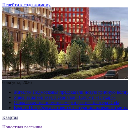
Перейти к содержимому
6 августа, 2026
Жителям Подмосковья предсказали новую грибную волн
Ушел из жизни звезда сериалов «След» и «Глухарь»
Стала известна причина смерти фитнес-блогера Do4а
Власти Петербурга готовятся к созданию наземного метр
Квартал
Новостная рассылка