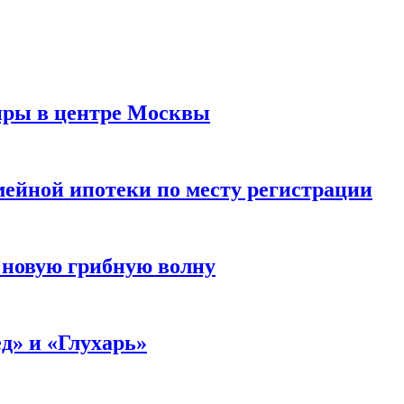
иры в центре Москвы
мейной ипотеки по месту регистрации
 новую грибную волну
д» и «Глухарь»