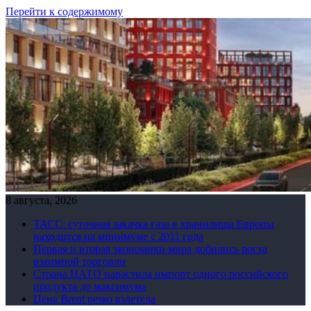
Перейти к содержимому
8 августа, 2026
ТАСС: суточная закачка газа в хранилища Европы
находится на минимуме с 2011 года
Первая и вторая экономики мира добились роста
взаимной торговли
Страна НАТО нарастила импорт одного российского
продукта до максимума
Цена Brent резко взлетела