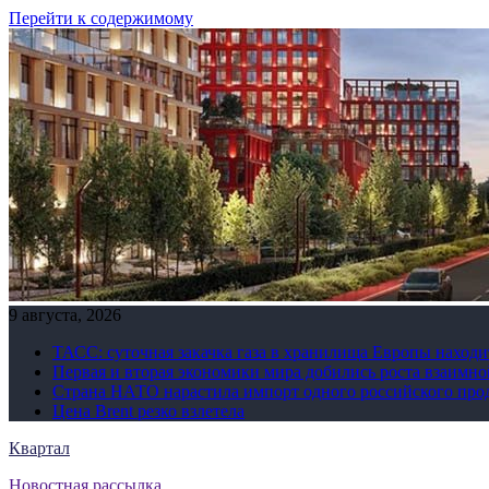
Перейти к содержимому
9 августа, 2026
ТАСС: суточная закачка газа в хранилища Европы находи
Первая и вторая экономики мира добились роста взаимно
Страна НАТО нарастила импорт одного российского про
Цена Brent резко взлетела
Квартал
Новостная рассылка