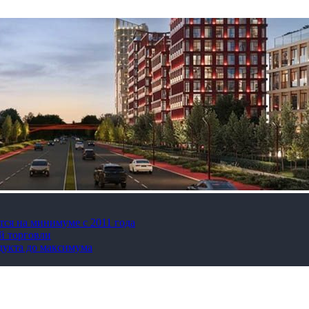
тся на минимуме с 2011 года
й торговли
дукта до максимума