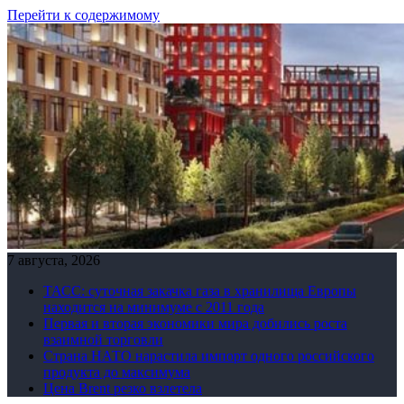
Перейти к содержимому
7 августа, 2026
ТАСС: суточная закачка газа в хранилища Европы
находится на минимуме с 2011 года
Первая и вторая экономики мира добились роста
взаимной торговли
Страна НАТО нарастила импорт одного российского
продукта до максимума
Цена Brent резко взлетела