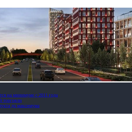
тся на минимуме с 2011 года
й торговли
дукта до максимума