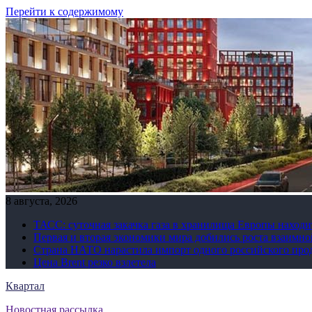
Перейти к содержимому
8 августа, 2026
ТАСС: суточная закачка газа в хранилища Европы находи
Первая и вторая экономики мира добились роста взаимно
Страна НАТО нарастила импорт одного российского про
Цена Brent резко взлетела
Квартал
Новостная рассылка