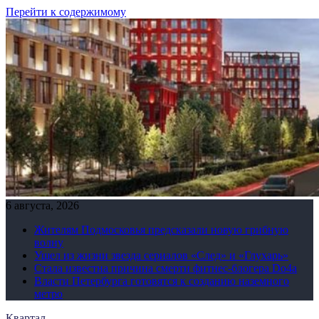
Перейти к содержимому
6 августа, 2026
Жителям Подмосковья предсказали новую грибную
волну
Ушел из жизни звезда сериалов «След» и «Глухарь»
Стала известна причина смерти фитнес-блогера Do4а
Власти Петербурга готовятся к созданию наземного
метро
Квартал