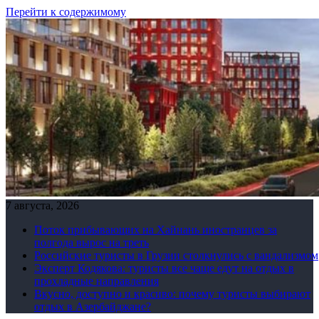
Перейти к содержимому
7 августа, 2026
Поток прибывающих на Хайнань иностранцев за
полгода вырос на треть
Российские туристы в Грузии столкнулись с вандализмом
Эксперт Кодякова: туристы все чаще едут на отдых в
прохладные направления
Вкусно, доступно и красиво: почему туристы выбирают
отдых в Азербайджане?