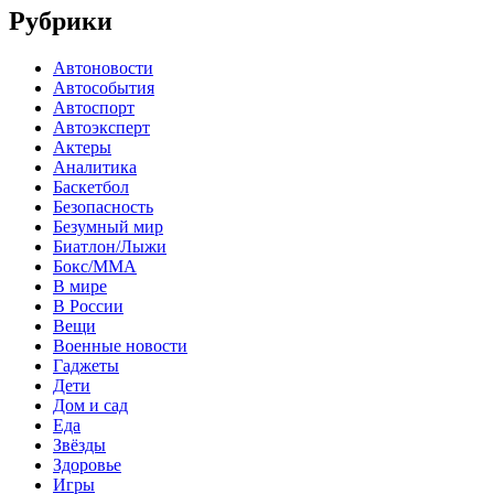
Рубрики
Автоновости
Автособытия
Автоспорт
Автоэксперт
Актеры
Аналитика
Баскетбол
Безопасность
Безумный мир
Биатлон/Лыжи
Бокс/MMA
В мире
В России
Вещи
Военные новости
Гаджеты
Дети
Дом и сад
Еда
Звёзды
Здоровье
Игры