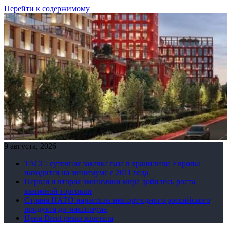
Перейти к содержимому
9 августа, 2026
ТАСС: суточная закачка газа в хранилища Европы
находится на минимуме с 2011 года
Первая и вторая экономики мира добились роста
взаимной торговли
Страна НАТО нарастила импорт одного российского
продукта до максимума
Цена Brent резко взлетела