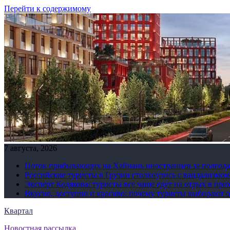
Перейти к содержимому
7 августа, 2026
Поток прибывающих на Хайнань иностранцев за полгода 
Российские туристы в Грузии столкнулись с вандализмом
Эксперт Кодякова: туристы все чаще едут на отдых в пр
Вкусно, доступно и красиво: почему туристы выбирают 
Квартал
Новостная рассылка