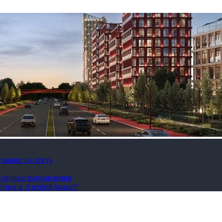
вырос на треть
охладные направления
отдых в Азербайджане?