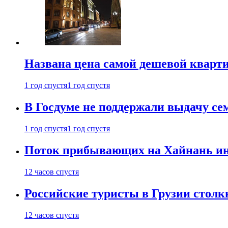
Названа цена самой дешевой кварт
1 год спустя
1 год спустя
В Госдуме не поддержали выдачу се
1 год спустя
1 год спустя
Поток прибывающих на Хайнань ино
12 часов спустя
Российские туристы в Грузии столк
12 часов спустя