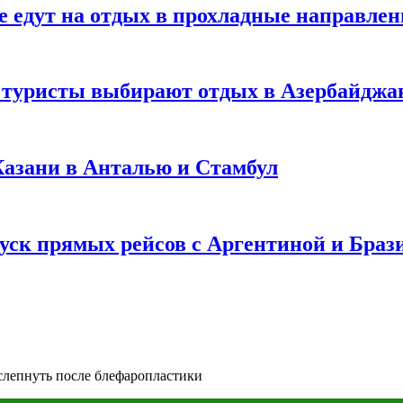
е едут на отдых в прохладные направле
у туристы выбирают отдых в Азербайджа
 Казани в Анталью и Стамбул
уск прямых рейсов с Аргентиной и Браз
слепнуть после блефаропластики