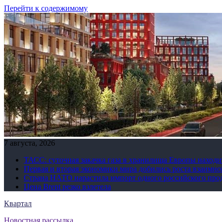
Перейти к содержимому
7 августа, 2026
ТАСС: суточная закачка газа в хранилища Европы находи
Первая и вторая экономики мира добились роста взаимно
Страна НАТО нарастила импорт одного российского про
Цена Brent резко взлетела
Квартал
Новостная рассылка