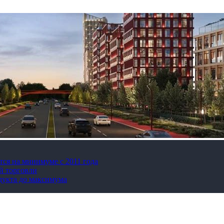
тся на минимуме с 2011 года
й торговли
дукта до максимума