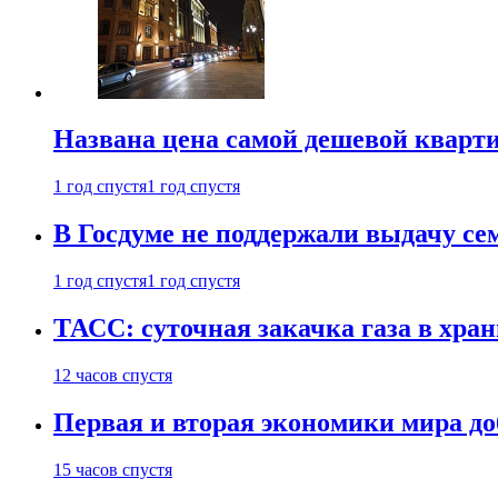
Названа цена самой дешевой кварт
1 год спустя
1 год спустя
В Госдуме не поддержали выдачу се
1 год спустя
1 год спустя
ТАСС: суточная закачка газа в хра
12 часов спустя
Первая и вторая экономики мира до
15 часов спустя