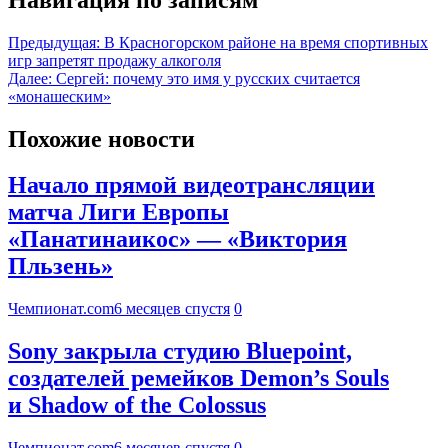
Предыдущая:
В Красногорском районе на время спортивных
игр запретят продажу алкоголя
Далее:
Сергей: почему это имя у русских считается
«монашеским»
Похожие новости
Начало прямой видеотрансляции
матча Лиги Европы
«Панатинаикос» — «Виктория
Пльзень»
Чемпионат.com
6 месяцев спустя
0
Sony закрыла студию Bluepoint,
создателей ремейков Demon’s Souls
и Shadow of the Colossus
Чемпионат.com
6 месяцев спустя
0