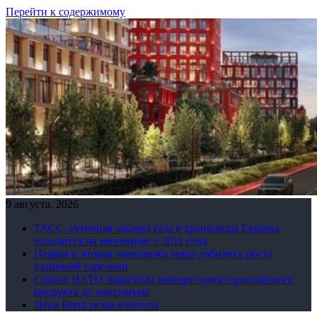
Перейти к содержимому
9 августа, 2026
ТАСС: суточная закачка газа в хранилища Европы
находится на минимуме с 2011 года
Первая и вторая экономики мира добились роста
взаимной торговли
Страна НАТО нарастила импорт одного российского
продукта до максимума
Цена Brent резко взлетела