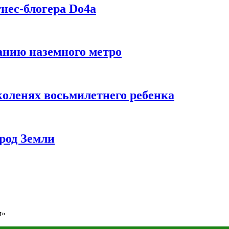
нес-блогера Do4а
данию наземного метро
коленях восьмилетнего ребенка
род Земли
м»