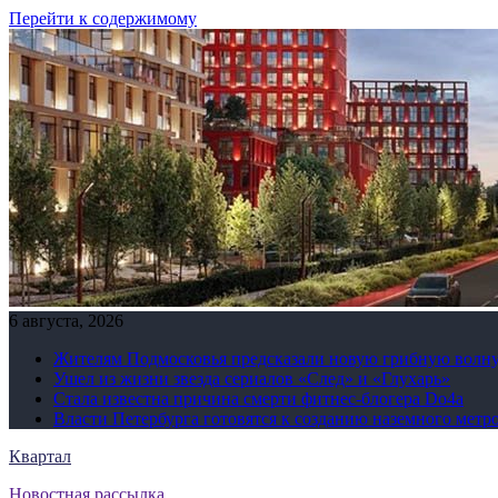
Перейти к содержимому
6 августа, 2026
Жителям Подмосковья предсказали новую грибную волн
Ушел из жизни звезда сериалов «След» и «Глухарь»
Стала известна причина смерти фитнес-блогера Do4а
Власти Петербурга готовятся к созданию наземного метр
Квартал
Новостная рассылка