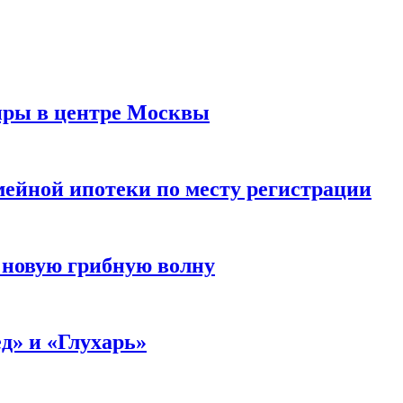
иры в центре Москвы
мейной ипотеки по месту регистрации
 новую грибную волну
д» и «Глухарь»