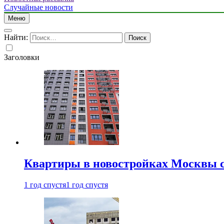
Случайные новости
Меню
Найти:
Заголовки
Квартиры в новостройках Москвы с
1 год спустя
1 год спустя