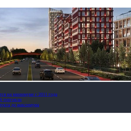
тся на минимуме с 2011 года
й торговли
дукта до максимума