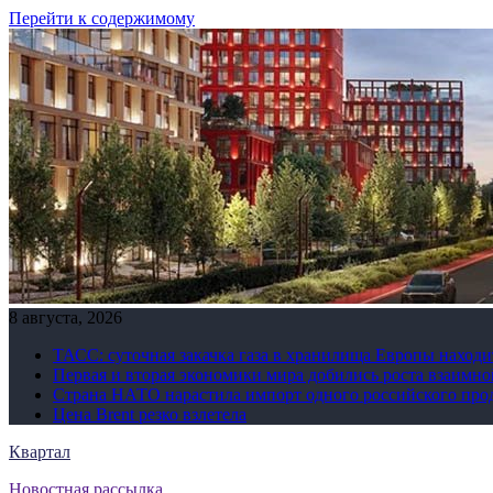
Перейти к содержимому
8 августа, 2026
ТАСС: суточная закачка газа в хранилища Европы находи
Первая и вторая экономики мира добились роста взаимно
Страна НАТО нарастила импорт одного российского про
Цена Brent резко взлетела
Квартал
Новостная рассылка