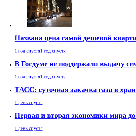
Названа цена самой дешевой кварт
1 год спустя
1 год спустя
В Госдуме не поддержали выдачу се
1 год спустя
1 год спустя
ТАСС: суточная закачка газа в хра
1 день спустя
Первая и вторая экономики мира до
1 день спустя