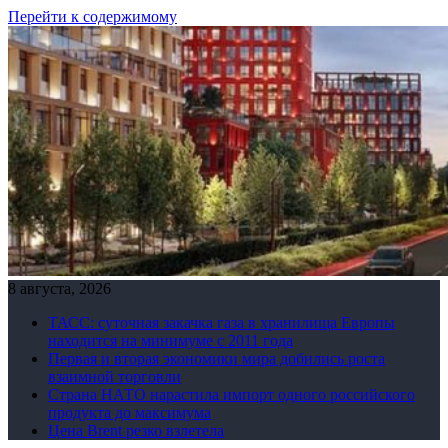
Перейти к содержимому
8 августа, 2026
ТАСС: суточная закачка газа в хранилища Европы
находится на минимуме с 2011 года
Первая и вторая экономики мира добились роста
взаимной торговли
Страна НАТО нарастила импорт одного российского
продукта до максимума
Цена Brent резко взлетела