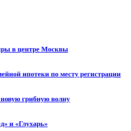
иры в центре Москвы
мейной ипотеки по месту регистрации
 новую грибную волну
д» и «Глухарь»