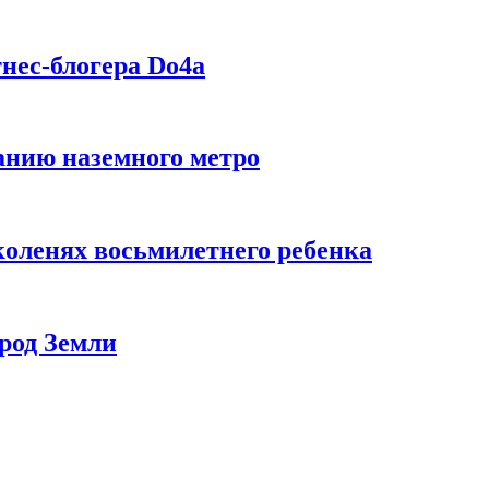
нес-блогера Do4а
данию наземного метро
коленях восьмилетнего ребенка
род Земли