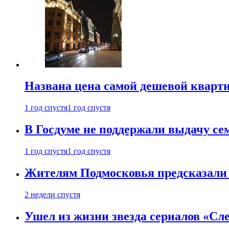
Названа цена самой дешевой кварт
1 год спустя
1 год спустя
В Госдуме не поддержали выдачу се
1 год спустя
1 год спустя
Жителям Подмосковья предсказали
2 недели спустя
Ушел из жизни звезда сериалов «Сле