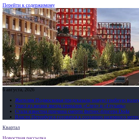
Перейти к содержимому
6 августа, 2026
Жителям Подмосковья предсказали новую грибную волн
Ушел из жизни звезда сериалов «След» и «Глухарь»
Стала известна причина смерти фитнес-блогера Do4а
Власти Петербурга готовятся к созданию наземного метр
Квартал
Новостная рассылка