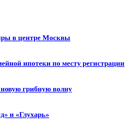
иры в центре Москвы
мейной ипотеки по месту регистрации
 новую грибную волну
д» и «Глухарь»