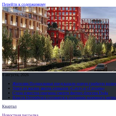
Перейти к содержимому
6 августа, 2026
Жителям Подмосковья предсказали новую грибную волн
Ушел из жизни звезда сериалов «След» и «Глухарь»
Стала известна причина смерти фитнес-блогера Do4а
Власти Петербурга готовятся к созданию наземного метр
Квартал
Новостная рассылка