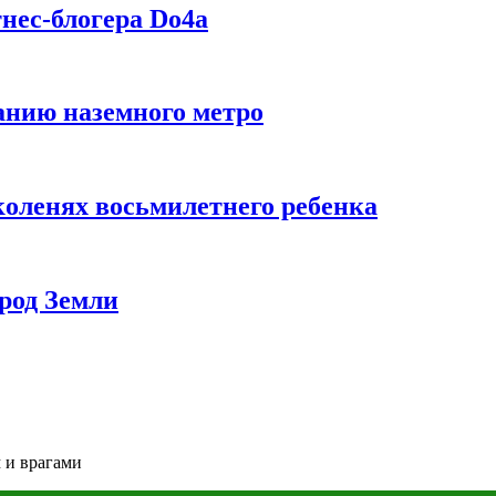
нес-блогера Do4а
данию наземного метро
коленях восьмилетнего ребенка
род Земли
 и врагами