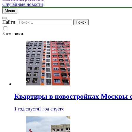
Случайные новости
Меню
Найти:
Заголовки
Квартиры в новостройках Москвы с
1 год спустя
1 год спустя