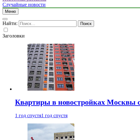
Случайные новости
Меню
Найти:
Заголовки
Квартиры в новостройках Москвы с
1 год спустя
1 год спустя