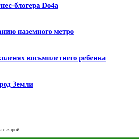
нес-блогера Do4а
данию наземного метро
коленях восьмилетнего ребенка
род Земли
я с жарой