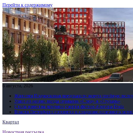
Перейти к содержимому
6 августа, 2026
Жителям Подмосковья предсказали новую грибную волн
Ушел из жизни звезда сериалов «След» и «Глухарь»
Стала известна причина смерти фитнес-блогера Do4а
Власти Петербурга готовятся к созданию наземного метр
Квартал
Новостная рассылка