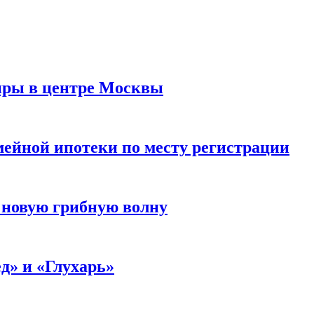
иры в центре Москвы
мейной ипотеки по месту регистрации
 новую грибную волну
д» и «Глухарь»