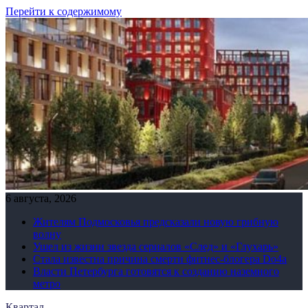
Перейти к содержимому
6 августа, 2026
Жителям Подмосковья предсказали новую грибную
волну
Ушел из жизни звезда сериалов «След» и «Глухарь»
Стала известна причина смерти фитнес-блогера Do4а
Власти Петербурга готовятся к созданию наземного
метро
Квартал